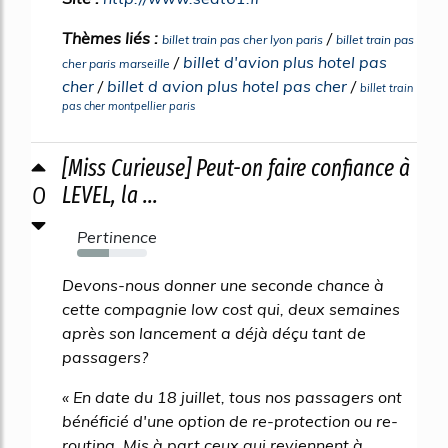
Thèmes liés :
/
billet train pas cher lyon paris
billet train pas
/
billet d'avion plus hotel pas
cher paris marseille
cher
/
billet d avion plus hotel pas cher
/
billet train
pas cher montpellier paris
[Miss Curieuse] Peut-on faire confiance à
0
LEVEL, la ...
Pertinence
46%
Devons-nous donner une seconde chance à
cette compagnie low cost qui, deux semaines
après son lancement a déjà déçu tant de
passagers?
« En date du 18 juillet, tous nos passagers ont
bénéficié d'une option de re-protection ou re-
routing. Mis à part ceux qui reviennent à