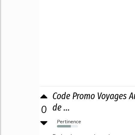
Code Promo Voyages Au
de ...
0
Pertinence
66%