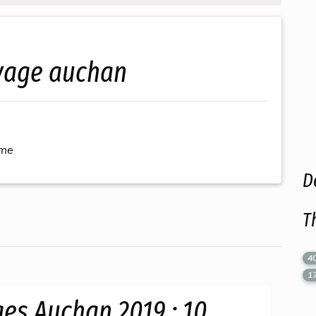
oyage auchan
ème
D
T
4
1
es Auchan 2019 : 10