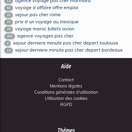
agence voyage pas cher marmara
12
voyage d affaire offre emploi
50
sejour pas cher rome
25
prix d un voyage au mexique
75
voyage maroc billets avion
78
agence voyages pas cher
350
sejour derniere minute pas cher depart toulouse
8
sejour derniere minute pas cher depart bordeaux
15
Aide
Contact
Mentions légales
Conditions générales d'utilisation
Utilisation des cookies
RGPD
Thèmes