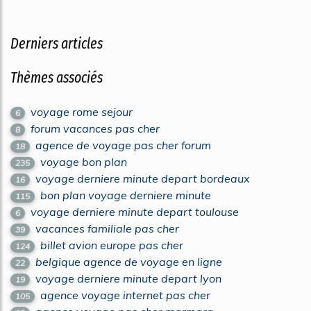
Derniers articles
Thèmes associés
voyage rome sejour
6
forum vacances pas cher
8
agence de voyage pas cher forum
18
voyage bon plan
235
voyage derniere minute depart bordeaux
16
bon plan voyage derniere minute
115
voyage derniere minute depart toulouse
6
vacances familiale pas cher
39
billet avion europe pas cher
124
belgique agence de voyage en ligne
22
voyage derniere minute depart lyon
19
agence voyage internet pas cher
105