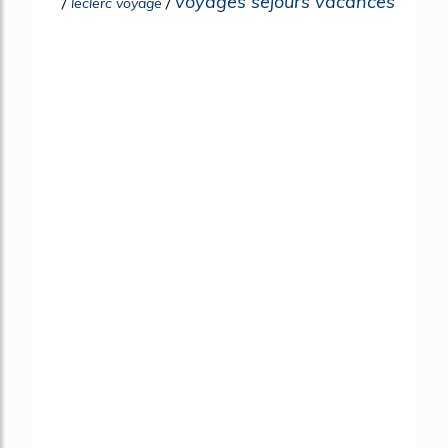
voyages sejours vacances
/
/
leclerc voyage