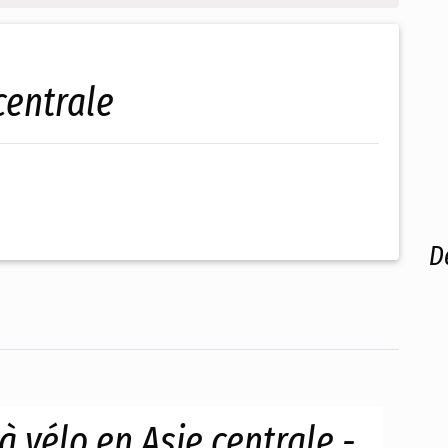
centrale
D
à vélo en Asie centrale -