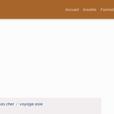
Accueil
Insolite
Formal
pas cher
voyage asie