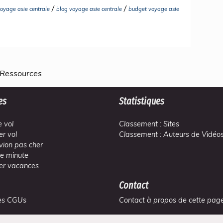
/
/
voyage asie centrale
blog voyage asie centrale
budget voyage asie
 Ressources
es
Statistiques
 vol
Classement : Sites
er vol
Classement : Auteurs de Vidéo
avion pas cher
re minute
er vacances
Contact
 des CGUs
Contact à propos de cette pag