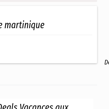
e martinique
D
Deals Vacances aux