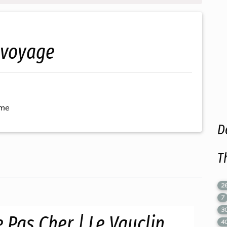
e voyage
ème
D
T
2
7
3
 Pas Cher | Le Vauclin
4