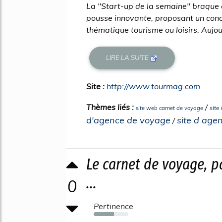
La "Start-up de la semaine" braque 
pousse innovante, proposant un con
thématique tourisme ou loisirs. Aujou
LIRE LA SUITE
Site :
http://www.tourmag.com
Thèmes liés :
/
site
site web carnet de voyage
d'agence de voyage
site d age
/
Le carnet de voyage, pa
...
0
Pertinence
59%