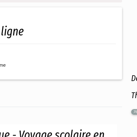
 ligne
ème
D
T
7
ue - Voyage scolaire en