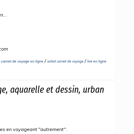
n...
.com
/
/
/
carnet de voyage en ligne
lire en ligne
achat carnet de voyage
e, aquarelle et dessin, urban
stes en voyageant "autrement".