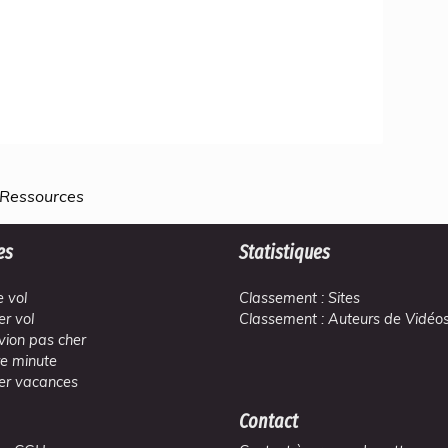
 Ressources
es
Statistiques
 vol
Classement : Sites
er vol
Classement : Auteurs de Vidéo
avion pas cher
re minute
er vacances
Contact