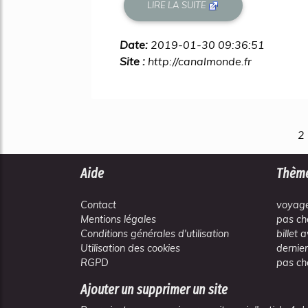
LIRE LA SUITE
Date:
2019-01-30 09:36:51
Site :
http://canalmonde.fr
2
Aide
Thèm
Contact
voyage
Mentions légales
pas ch
Conditions générales d'utilisation
billet 
Utilisation des cookies
dernie
RGPD
pas ch
Ajouter un supprimer un site