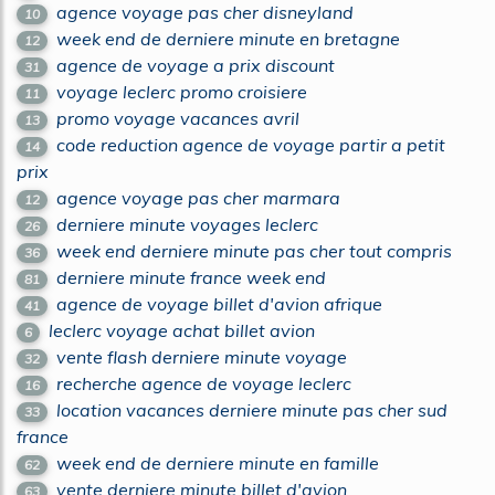
agence voyage pas cher disneyland
10
week end de derniere minute en bretagne
12
agence de voyage a prix discount
31
voyage leclerc promo croisiere
11
promo voyage vacances avril
13
code reduction agence de voyage partir a petit
14
prix
agence voyage pas cher marmara
12
derniere minute voyages leclerc
26
week end derniere minute pas cher tout compris
36
derniere minute france week end
81
agence de voyage billet d'avion afrique
41
leclerc voyage achat billet avion
6
vente flash derniere minute voyage
32
recherche agence de voyage leclerc
16
location vacances derniere minute pas cher sud
33
france
week end de derniere minute en famille
62
vente derniere minute billet d'avion
63