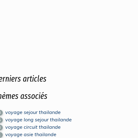
erniers articles
hèmes associés
voyage sejour thailande
4
voyage long sejour thailande
5
voyage circuit thailande
6
voyage asie thailande
1