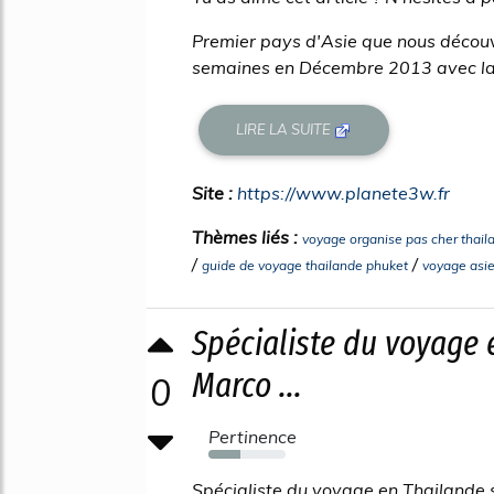
Premier pays d'Asie que nous découv
semaines en Décembre 2013 avec la v
LIRE LA SUITE
Site :
https://www.planete3w.fr
Thèmes liés :
voyage organise pas cher thail
/
/
guide de voyage thailande phuket
voyage asie
Spécialiste du voyage 
Marco ...
0
Pertinence
41%
Spécialiste du voyage en Thailande