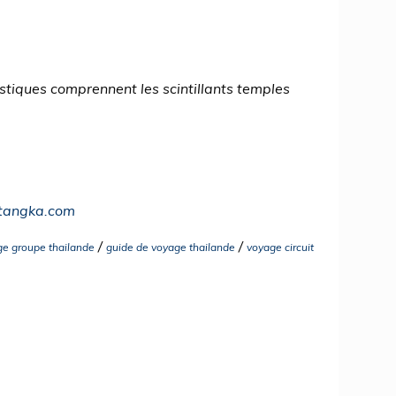
istiques comprennent les scintillants temples
-tangka.com
/
/
e groupe thailande
guide de voyage thailande
voyage circuit