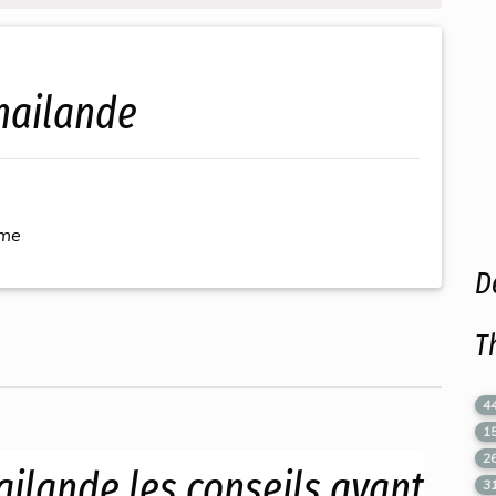
thailande
ème
D
T
4
1
2
ailande,les conseils avant
3