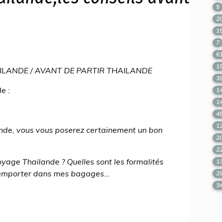
5
2
1
7
6
1
THAILANDE / AVANT DE PARTIR THAILANDE
3
e :
1
1
4
1
nde, vous vous poserez certainement un bon
2
2
oyage Thailande ? Quelles sont les formalités
1
 emporter dans mes bagages...
2
3