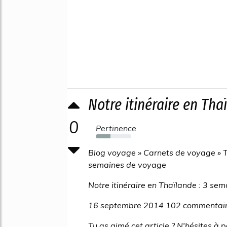
Notre itinéraire en Th
0
Pertinence
42%
Blog voyage » Carnets de voyage » Th
semaines de voyage
Notre itinéraire en Thaïlande : 3 se
16 septembre 2014 102 commentai
Tu as aimé cet article ? N'hésites à p