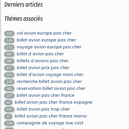
Derniers articles
Thèmes associés
vol avion europe pas cher
102
billet avion europe pas cher
124
voyage avion europe pas cher
121
billet d avion pas cher
587
billets d avions pas cher
587
billet avion prix pas cher
417
billet d'avion voyage moin cher
373
recherche billet avion pas cher
229
reservation billet avion pas cher
382
billet avion pas cher france
237
billet avion pas cher france espagne
41
billet avion pas trop cher
430
billet avion pas cher france maroc
47
compagnie de voyage low cost
154