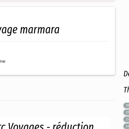
oyage marmara
ème
D
T
3
2
2
c Voyages - réduction
1