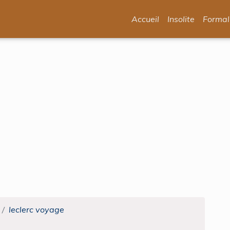
Accueil
Insolite
Formal
leclerc voyage