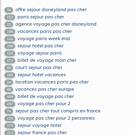
offre sejour disneyland pas cher
34
paris sejour pas cher
153
agence voyage pas cher disneyland
10
vacances paris pas cher
106
voyage paris week end
102
sejour hotel pas cher
336
voyage sejour paris
102
billet de voyage moin cher
272
court sejour pas cher
60
sejour hotel vacances
183
location vacances paris pas cher
54
vacances pas cher europe
89
billet de voyage pas cher
464
voyage pas cher pour 2
247
sejour pas cher tout compris en france
74
voyage pas cher pour 2 personnes
179
sejour voyage hotel
274
sejour france pas cher
213