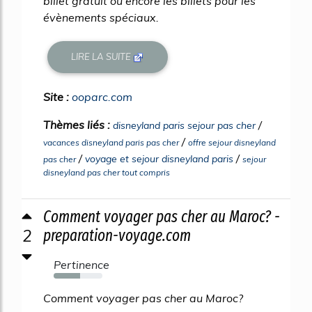
billet gratuit ou encore les billets pour les
évènements spéciaux.
LIRE LA SUITE
Site :
ooparc.com
Thèmes liés :
/
disneyland paris sejour pas cher
/
vacances disneyland paris pas cher
offre sejour disneyland
/
/
voyage et sejour disneyland paris
pas cher
sejour
disneyland pas cher tout compris
Comment voyager pas cher au Maroc? -
2
preparation-voyage.com
Pertinence
54%
Comment voyager pas cher au Maroc?