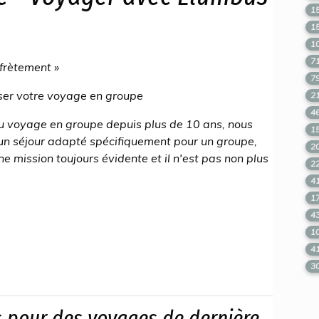
1
1
1
7
ffrètement »
7
er votre voyage en groupe
2
4
u voyage en groupe depuis plus de 10 ans, nous
1
 un séjour adapté spécifiquement pour un groupe,
2
une mission toujours évidente et il n'est pas non plus
2
4
1
4
1
4
3
ts pour des voyages de dernière