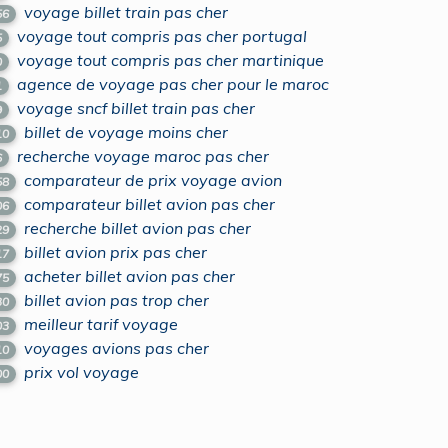
voyage billet train pas cher
56
voyage tout compris pas cher portugal
5
voyage tout compris pas cher martinique
0
agence de voyage pas cher pour le maroc
1
voyage sncf billet train pas cher
9
billet de voyage moins cher
10
recherche voyage maroc pas cher
6
comparateur de prix voyage avion
58
comparateur billet avion pas cher
06
recherche billet avion pas cher
29
billet avion prix pas cher
17
acheter billet avion pas cher
75
billet avion pas trop cher
30
meilleur tarif voyage
03
voyages avions pas cher
10
prix vol voyage
00