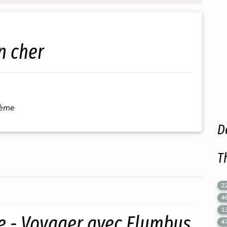
n cher
hème
D
T
2
4
1
e - Voyager avec Elumbus
4