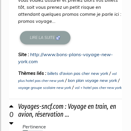
vous voulez assurer et prenez alors vos billets
tôt, soit vous prenez un petit risque en
attendant quelques promos comme je parle ici :
promos voyage...
LIRE LA SUITE
Site :
http://www.bons-plans-voyage-new-
york.com
Thèmes liés :
/
billets d'avion pas cher new york
vol
/
/
bon plan voyage new york
plus hotel pas cher new york
/
voyage groupe scolaire new york
vol + hotel pas cher new york
Voyages-sncf.com : Voyage en train, en
0
avion, réservation ...
Pertinence