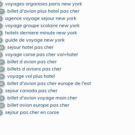
voyages organises paris new york
6
billet d'avion plus hotel pas cher
77
agence voyage sejour new york
6
voyage groupe scolaire new york
1
hotels derniere minute new york
4
guide de voyage new york
3
sejour hotel pas cher
36
voyage corse pas cher vol+hotel
6
billet d avion pas cher
87
billets d avions pas cher
87
voyage vol plus hotel
24
billet d'avion pas cher europe de l'est
56
sejour canada pas cher
8
billet d'avion voyage moin cher
73
billet avion europe pas cher
24
sejour pas cher en corse
6