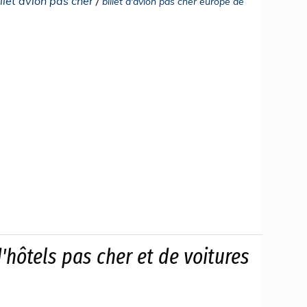
let avion pas cher
/
billet d'avion pas cher europe de
'hôtels pas cher et de voitures