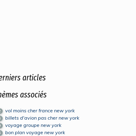
erniers articles
hèmes associés
vol moins cher france new york
2
billets d'avion pas cher new york
5
voyage groupe new york
9
bon plan voyage new york
6