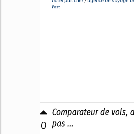
hotel pas cher
/
agence de voyage bil
l'est
Comparateur de vols, d
pas ...
0