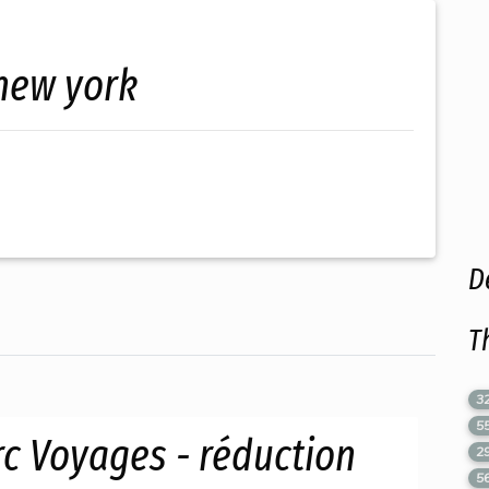
 new york
D
T
3
5
c Voyages - réduction
2
5