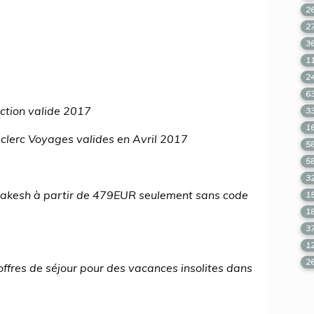
2
2
3
1
2
6
ction valide 2017
3
1
clerc Voyages valides en Avril 2017
5
5
3
rrakesh à partir de 479EUR seulement sans code
1
1
3
1
2
ffres de séjour pour des vacances insolites dans