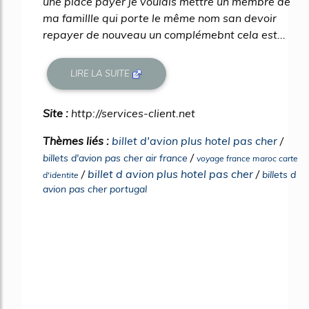
une place payer je voulais mettre un membre de
ma famillle qui porte le même nom san devoir
repayer de nouveau un complémebnt cela est...
LIRE LA SUITE
Site :
http://services-client.net
Thèmes liés :
billet d'avion plus hotel pas cher
/
/
billets d'avion pas cher air france
voyage france maroc carte
/
billet d avion plus hotel pas cher
/
billets d
d'identite
avion pas cher portugal