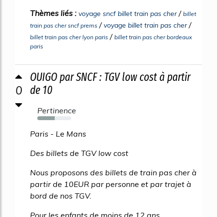
Thèmes liés :
/
voyage sncf billet train pas cher
billet
/
/
voyage billet train pas cher
train pas cher sncf prems
/
billet train pas cher lyon paris
billet train pas cher bordeaux
paris
OUIGO par SNCF : TGV low cost à partir
0
de 10
Pertinence
52%
Paris - Le Mans
Des billets de TGV low cost
Nous proposons des billets de train pas cher à
partir de 10EUR par personne et par trajet à
bord de nos TGV.
Pour les enfants de moins de 12 ans