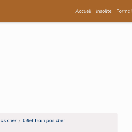
Accueil
Insolite
Formal
pas cher
billet train pas cher