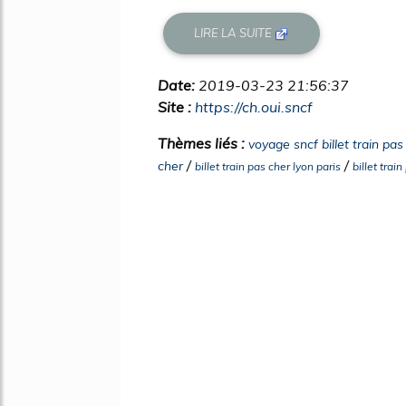
LIRE LA SUITE
Date:
2019-03-23 21:56:37
Site :
https://ch.oui.sncf
Thèmes liés :
voyage sncf billet train pas
/
/
cher
billet train pas cher lyon paris
billet trai