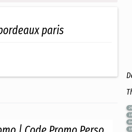
r bordeaux paris
D
T
2
1
8
omo | Code Promo Perso
1