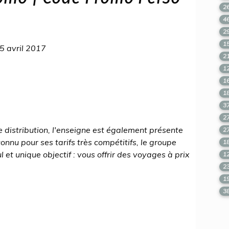
2
4
2
1
5 avril 2017
2
1
1
1
3
2
 distribution, l'enseigne est également présente
2
nnu pour ses tarifs très compétitifs, le groupe
1
l et unique objectif : vous offrir des voyages à prix
1
2
1
3