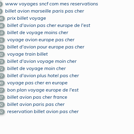
www voyages sncf com mes reservations
6
billet avion marseille paris pas cher
6
prix billet voyage
95
billet d'avion pas cher europe de l'est
56
billet de voyage moins cher
10
voyage avion europe pas cher
21
billet d'avion pour europe pas cher
60
voyage train billet
82
billet d'avion voyage moin cher
73
billet de voyage moin cher
72
billet d'avion plus hotel pas cher
77
voyage pas cher en europe
80
bon plan voyage europe de l'est
27
billet avion pas cher france
37
billet avion paris pas cher
92
reservation billet avion pas cher
82