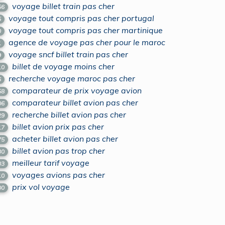
voyage billet train pas cher
56
voyage tout compris pas cher portugal
5
voyage tout compris pas cher martinique
0
agence de voyage pas cher pour le maroc
1
voyage sncf billet train pas cher
9
billet de voyage moins cher
10
recherche voyage maroc pas cher
6
comparateur de prix voyage avion
58
comparateur billet avion pas cher
06
recherche billet avion pas cher
29
billet avion prix pas cher
17
acheter billet avion pas cher
75
billet avion pas trop cher
30
meilleur tarif voyage
03
voyages avions pas cher
10
prix vol voyage
00