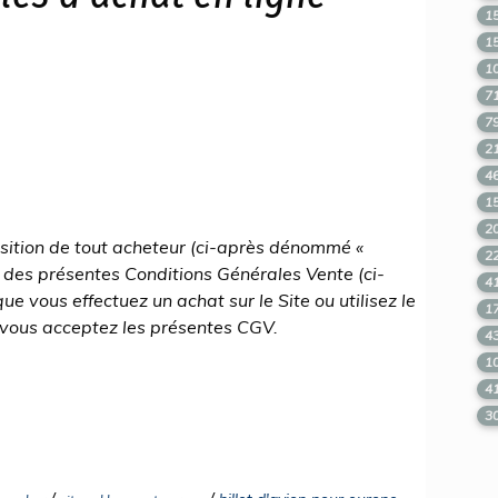
1
1
1
7
7
2
4
1
2
position de tout acheteur (ci-après dénommé «
2
e des présentes Conditions Générales Vente (ci-
4
 vous effectuez un achat sur le Site ou utilisez le
1
 vous acceptez les présentes CGV.
4
1
4
3
/
/