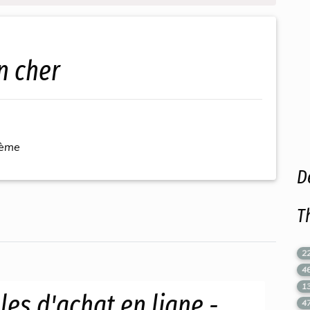
n cher
hème
D
T
2
4
1
es d'achat en ligne -
4