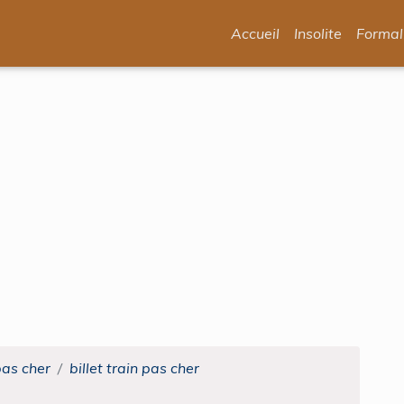
Accueil
Insolite
Formal
pas cher
billet train pas cher