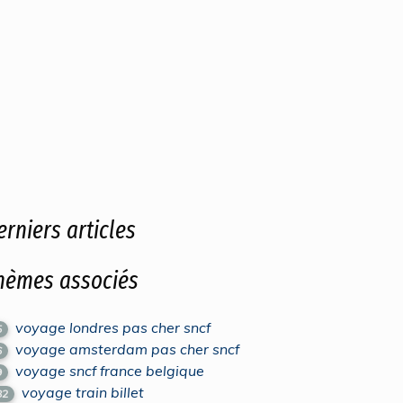
erniers articles
hèmes associés
voyage londres pas cher sncf
5
voyage amsterdam pas cher sncf
6
voyage sncf france belgique
9
voyage train billet
82