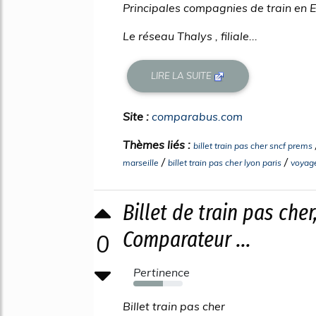
Principales compagnies de train en 
Le réseau Thalys , filiale...
LIRE LA SUITE
Site :
comparabus.com
Thèmes liés :
billet train pas cher sncf prems
/
/
marseille
billet train pas cher lyon paris
voyage
Billet de train pas cher
Comparateur ...
0
Pertinence
60%
Billet train pas cher