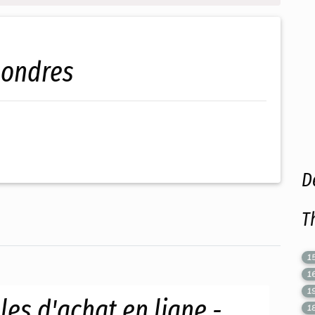
 londres
D
T
1
1
1
es d'achat en ligne -
1