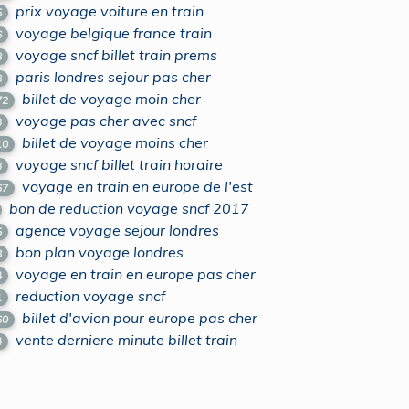
prix voyage voiture en train
5
voyage belgique france train
6
voyage sncf billet train prems
8
paris londres sejour pas cher
8
billet de voyage moin cher
72
voyage pas cher avec sncf
3
billet de voyage moins cher
10
voyage sncf billet train horaire
3
voyage en train en europe de l'est
67
bon de reduction voyage sncf 2017
agence voyage sejour londres
5
bon plan voyage londres
8
voyage en train en europe pas cher
4
reduction voyage sncf
1
billet d'avion pour europe pas cher
60
vente derniere minute billet train
4