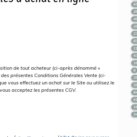
6
2
4
2
2
8
2
4
1
position de tout acheteur (ci-après dénommé «
8
e des présentes Conditions Générales Vente (ci-
3
 vous effectuez un achat sur le Site ou utilisez le
2
 vous acceptez les présentes CGV.
8
6
1
3
/
/