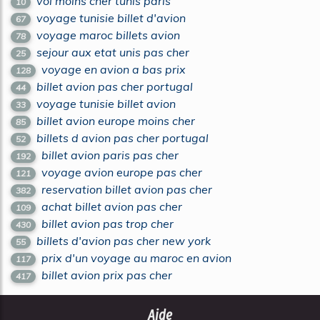
vol moins cher tunis paris
10
voyage tunisie billet d'avion
67
voyage maroc billets avion
78
sejour aux etat unis pas cher
25
voyage en avion a bas prix
128
billet avion pas cher portugal
44
voyage tunisie billet avion
33
billet avion europe moins cher
85
billets d avion pas cher portugal
52
billet avion paris pas cher
192
voyage avion europe pas cher
121
reservation billet avion pas cher
382
achat billet avion pas cher
109
billet avion pas trop cher
430
billets d'avion pas cher new york
55
prix d'un voyage au maroc en avion
117
billet avion prix pas cher
417
Aide