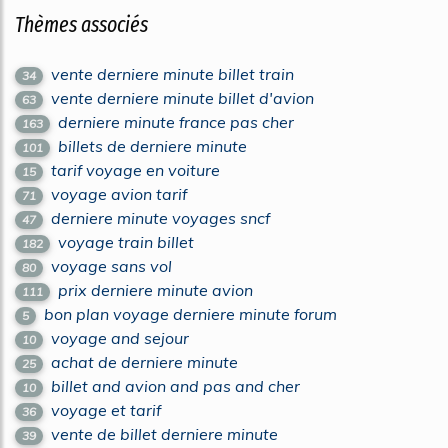
Thèmes associés
vente derniere minute billet train
34
vente derniere minute billet d'avion
63
derniere minute france pas cher
163
billets de derniere minute
101
tarif voyage en voiture
15
voyage avion tarif
71
derniere minute voyages sncf
47
voyage train billet
182
voyage sans vol
80
prix derniere minute avion
111
bon plan voyage derniere minute forum
5
voyage and sejour
10
achat de derniere minute
25
billet and avion and pas and cher
10
voyage et tarif
36
vente de billet derniere minute
39