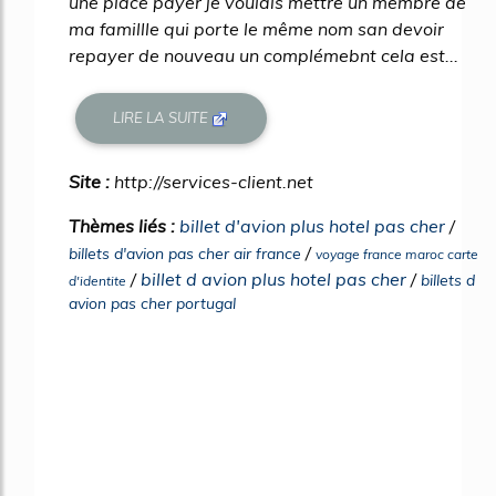
une place payer je voulais mettre un membre de
ma famillle qui porte le même nom san devoir
repayer de nouveau un complémebnt cela est...
LIRE LA SUITE
Site :
http://services-client.net
Thèmes liés :
billet d'avion plus hotel pas cher
/
/
billets d'avion pas cher air france
voyage france maroc carte
/
billet d avion plus hotel pas cher
/
billets d
d'identite
avion pas cher portugal