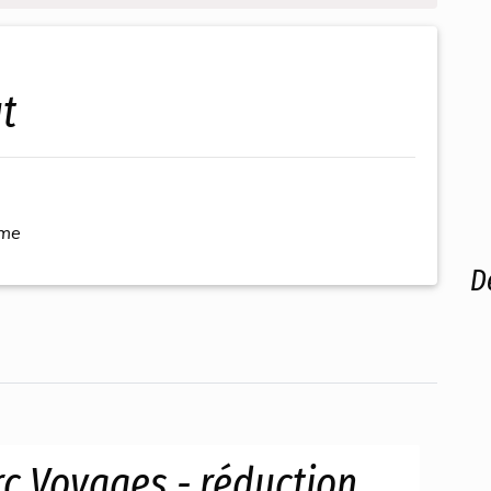
t
ème
D
c Voyages - réduction