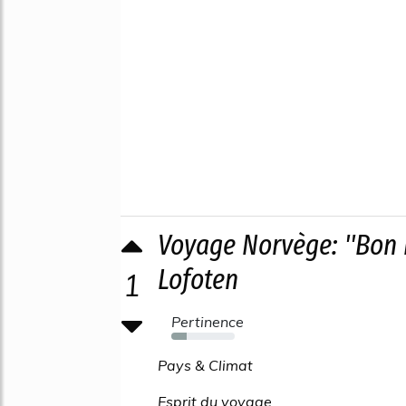
Voyage Norvège: ''Bon 
Lofoten
1
Pertinence
24%
Pays & Climat
Esprit du voyage