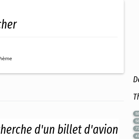
cher
thème
D
T
5
5
herche d'un billet d'avion
7
4