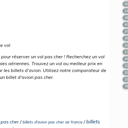
4
1
3
4
3
3
re vol
2
1
 pour réserver un vol pas cher ! Recherchez un vol
4
es aériennes. Trouvez un vol au meilleur prix en
2
r les billets d'avion. Utilisez notre comparateur de
2
un billet d'avion pas cher.
1
7
billets
l pas cher
/
/
billets d'avion pas cher air france