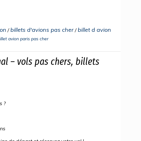
ion
billets d'avions pas cher
billet d avion
/
/
illet avion paris pas cher
al – vols pas chers, billets
s ?
ons
ine de départ et réservez votre vol !