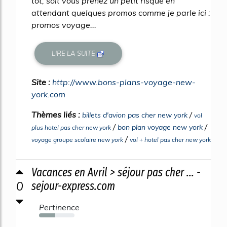
tôt, soit vous prenez un petit risque en
attendant quelques promos comme je parle ici :
promos voyage...
LIRE LA SUITE
Site :
http://www.bons-plans-voyage-new-
york.com
Thèmes liés :
/
billets d'avion pas cher new york
vol
/
/
bon plan voyage new york
plus hotel pas cher new york
/
voyage groupe scolaire new york
vol + hotel pas cher new york
Vacances en Avril > séjour pas cher ... -
0
sejour-express.com
Pertinence
45%