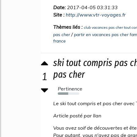
Date:
2017-04-05 03:31:33
Site :
http://www.vtr-voyages.fr
Thèmes liés :
club vacances pas cher tout co
/
pas cher
partir en vacances pas cher fa
france
ski tout compris pas c
pas cher
1
Pertinence
49%
Le ski tout compris et pas cher avec T
Article posté par Ilan
Vous avez soif de découvertes et ête
Pour autant, vous n'avez pas de gra