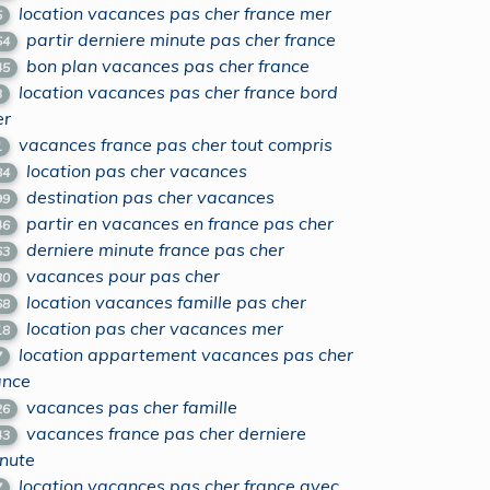
location vacances pas cher france mer
5
partir derniere minute pas cher france
54
bon plan vacances pas cher france
45
location vacances pas cher france bord
3
er
vacances france pas cher tout compris
1
location pas cher vacances
84
destination pas cher vacances
99
partir en vacances en france pas cher
46
derniere minute france pas cher
63
vacances pour pas cher
30
location vacances famille pas cher
68
location pas cher vacances mer
18
location appartement vacances pas cher
7
ance
vacances pas cher famille
26
vacances france pas cher derniere
43
nute
location vacances pas cher france avec
7