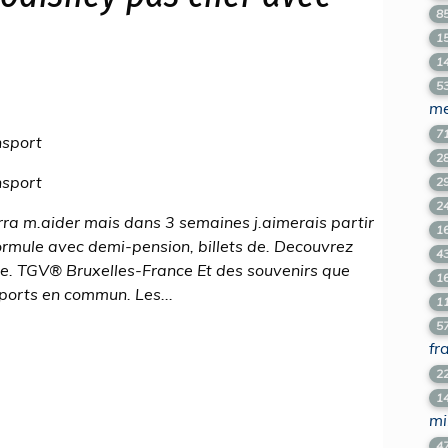
8
1
1
5
m
7
nsport
2
nsport
2
2
urra m.aider mais dans 3 semaines j.aimerais partir
1
ormule avec demi-pension, billets de. Decouvrez
4
. TGV® Bruxelles-France Et des souvenirs que
1
sports en commun. Les...
1
5
fr
2
1
mi
4