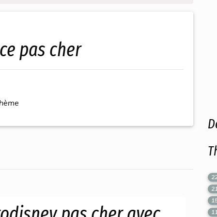
nce pas cher
thème
D
T
2
2
1
rodisney pas cher avec
1