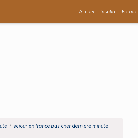
Accueil
Insolite
Formal
nute
sejour en france pas cher derniere minute