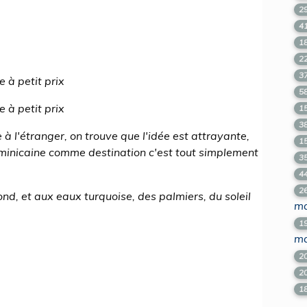
2
4
1
2
3
 à petit prix
5
 à petit prix
1
3
à l'étranger, on trouve que l'idée est attrayante,
1
ominicaine comme destination c'est tout simplement
3
4
2
ond, et aux eaux turquoise, des palmiers, du soleil
ma
1
ma
2
2
1