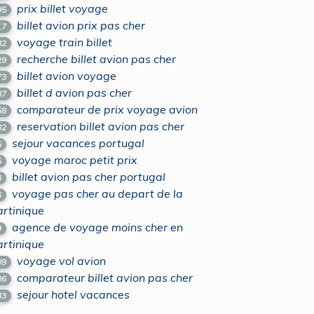
prix billet voyage
95
billet avion prix pas cher
17
voyage train billet
82
recherche billet avion pas cher
29
billet avion voyage
73
billet d avion pas cher
87
comparateur de prix voyage avion
58
reservation billet avion pas cher
82
sejour vacances portugal
5
voyage maroc petit prix
5
billet avion pas cher portugal
4
voyage pas cher au depart de la
6
rtinique
agence de voyage moins cher en
9
rtinique
voyage vol avion
09
comparateur billet avion pas cher
06
sejour hotel vacances
83