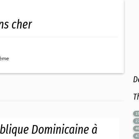
ins cher
hème
D
T
1
2
blique Dominicaine à
4
4