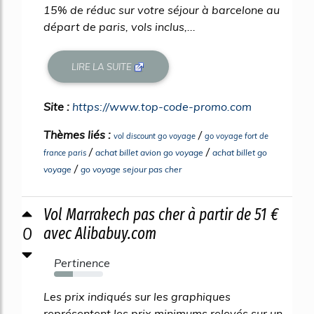
15% de réduc sur votre séjour à barcelone au
départ de paris, vols inclus,...
LIRE LA SUITE
Site :
https://www.top-code-promo.com
Thèmes liés :
/
vol discount go voyage
go voyage fort de
/
/
achat billet avion go voyage
achat billet go
france paris
/
voyage
go voyage sejour pas cher
Vol Marrakech pas cher à partir de 51 €
0
avec Alibabuy.com
Pertinence
39%
Les prix indiqués sur les graphiques
représentent les prix minimums relevés sur un