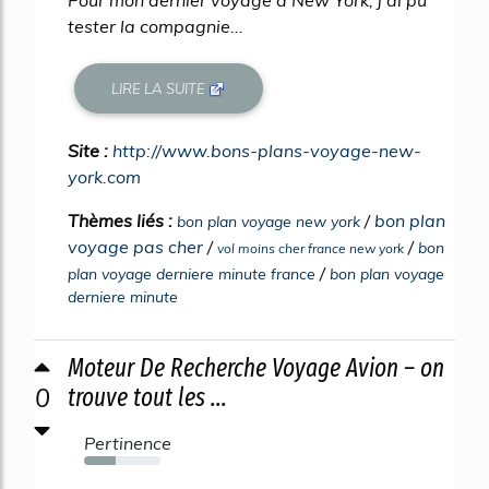
Pour mon dernier voyage à New York, j'ai pu
tester la compagnie...
LIRE LA SUITE
Site :
http://www.bons-plans-voyage-new-
york.com
Thèmes liés :
/
bon plan
bon plan voyage new york
voyage pas cher
/
/
bon
vol moins cher france new york
/
plan voyage derniere minute france
bon plan voyage
derniere minute
Moteur De Recherche Voyage Avion – on
0
trouve tout les ...
Pertinence
41%