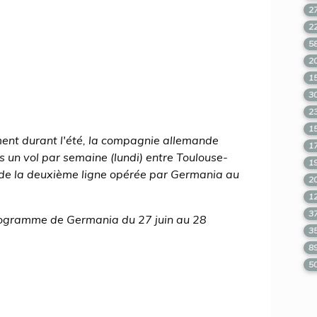
2
2
5
2
1
3
2
1
ment durant l'été, la compagnie allemande
1
un vol par semaine (lundi) entre Toulouse-
1
 de la deuxième ligne opérée par Germania au
2
1
3
programme de Germania du 27 juin au 28
3
8
5