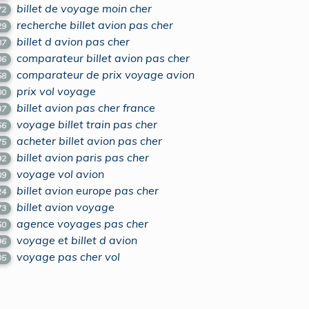
billet de voyage moin cher
72
recherche billet avion pas cher
29
billet d avion pas cher
87
comparateur billet avion pas cher
06
comparateur de prix voyage avion
58
prix vol voyage
00
billet avion pas cher france
37
voyage billet train pas cher
56
acheter billet avion pas cher
75
billet avion paris pas cher
92
voyage vol avion
09
billet avion europe pas cher
24
billet avion voyage
73
agence voyages pas cher
50
voyage et billet d avion
96
voyage pas cher vol
05