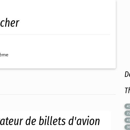
 cher
hème
D
T
4
2
teur de billets d'avion
4
3