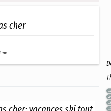
as cher
hème
D
T
1
2
1
as cher; vacances ski tout
1