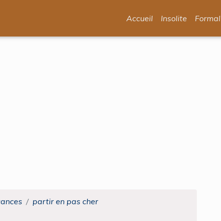
Accueil
Insolite
Formal
cances
partir en pas cher