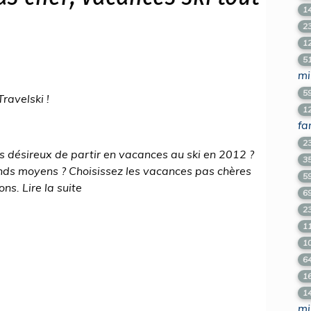
1
2
1
5
mi
5
ravelski !
1
fa
2
s désireux de partir en vacances au ski en 2012 ?
3
nds moyens ? Choisissez les vacances pas chères
5
ns. Lire la suite
6
2
1
1
6
1
1
mi