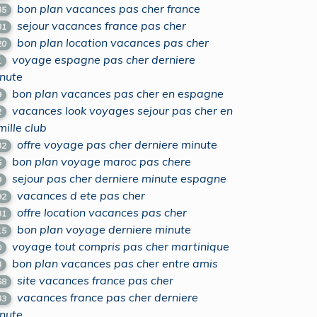
bon plan vacances pas cher france
45
sejour vacances france pas cher
31
bon plan location vacances pas cher
20
voyage espagne pas cher derniere
1
nute
bon plan vacances pas cher en espagne
9
vacances look voyages sejour pas cher en
2
mille club
offre voyage pas cher derniere minute
32
bon plan voyage maroc pas chere
5
sejour pas cher derniere minute espagne
9
vacances d ete pas cher
92
offre location vacances pas cher
31
bon plan voyage derniere minute
15
voyage tout compris pas cher martinique
0
bon plan vacances pas cher entre amis
4
site vacances france pas cher
68
vacances france pas cher derniere
43
nute