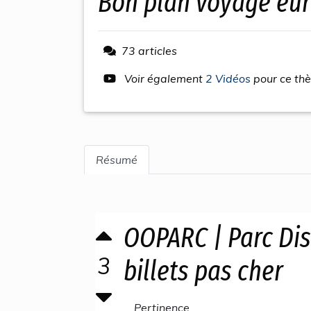
bon plan voyage eu
73 articles
Voir également
2 Vidéos
pour ce th
Résumé
OOPARC | Parc Dis
3
billets pas cher
Pertinence