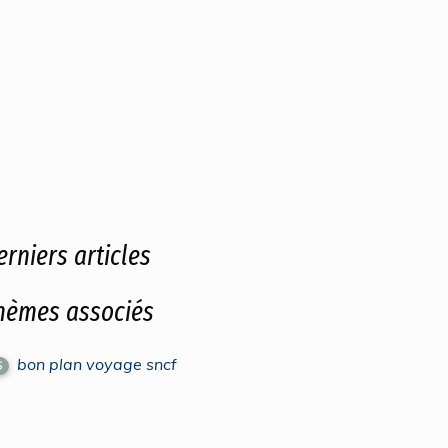
erniers articles
hèmes associés
bon plan voyage sncf
5