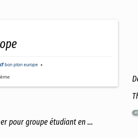
rope
cf
bon plan europe
•
hème
D
T
4
her pour groupe étudiant en ...