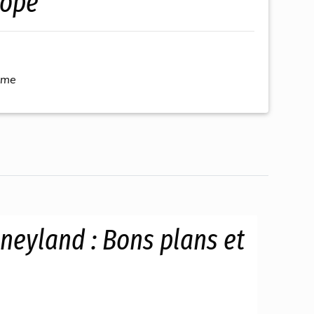
rope
ème
neyland : Bons plans et