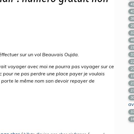
4
4
3
2
3
4
2
éffectuer sur un vol Beauvais Oujda.
3
2
evait voyager avec moi ne pourra pas voyager sur ce
2
nc pour ne pas perdre une place payer je voulais
1
i porte le même nom san devoir repayer de
2
2
3
av
3
1
l pas cher
/
/