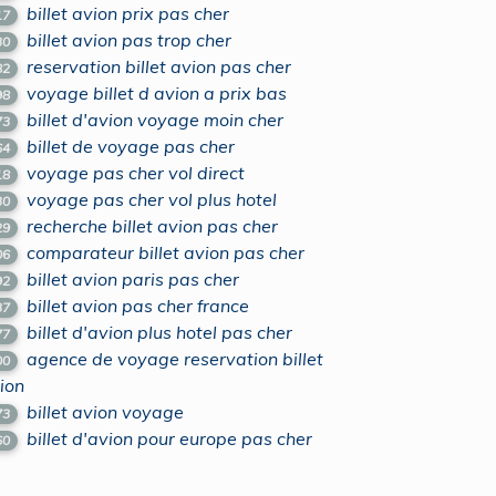
billet avion prix pas cher
17
billet avion pas trop cher
30
reservation billet avion pas cher
82
voyage billet d avion a prix bas
98
billet d'avion voyage moin cher
73
billet de voyage pas cher
64
voyage pas cher vol direct
18
voyage pas cher vol plus hotel
30
recherche billet avion pas cher
29
comparateur billet avion pas cher
06
billet avion paris pas cher
92
billet avion pas cher france
37
billet d'avion plus hotel pas cher
77
agence de voyage reservation billet
00
ion
billet avion voyage
73
billet d'avion pour europe pas cher
60