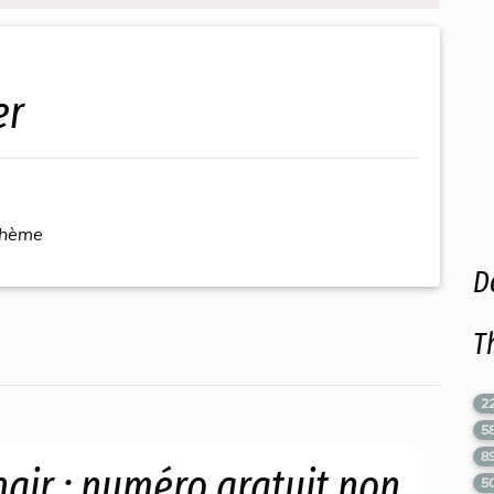
er
thème
D
T
2
5
8
nair : numéro gratuit non
5