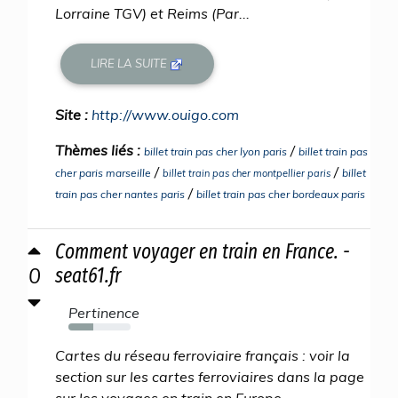
Lorraine TGV) et Reims (Par...
LIRE LA SUITE
Site :
http://www.ouigo.com
Thèmes liés :
/
billet train pas cher lyon paris
billet train pas
/
/
cher paris marseille
billet
billet train pas cher montpellier paris
/
train pas cher nantes paris
billet train pas cher bordeaux paris
Comment voyager en train en France. -
0
seat61.fr
Pertinence
40%
Cartes du réseau ferroviaire français : voir la
section sur les cartes ferroviaires dans la page
sur les voyages en train en Europe .